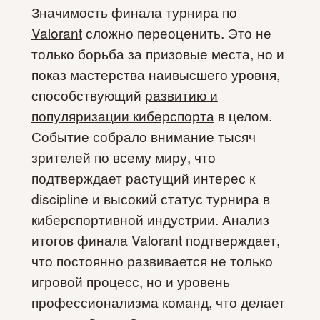
Значимость
финала турнира по
Valorant
сложно переоценить. Это не
только борьба за призовые места, но и
показ мастерства наивысшего уровня,
способствующий
развитию и
популяризации киберспорта
в целом.
Событие собрало внимание тысяч
зрителей по всему миру, что
подтверждает растущий интерес к
discipline и высокий статус турнира в
киберспортивной индустрии. Анализ
итогов финала Valorant подтверждает,
что постоянно развивается не только
игровой процесс, но и уровень
профессионализма команд, что делает