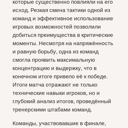
которые существенно повлияли на его
исход. Резкая смена тактики одной из
команд и эффективное использование
игровых возможностей позволили
добиться преимущества в критические
моменты. Несмотря на напряжённость
и равную борьбу, одна из команд
смогла проявить максимальную
концентрацию и выдержку, что в
конечном итоге привело её к победе.
Итоги матча отражают не только
технические навыки игроков, но и
глубокий анализ итогов, проведённый
тренерскими штабами команд.
Команды, участвовавшие в финале,