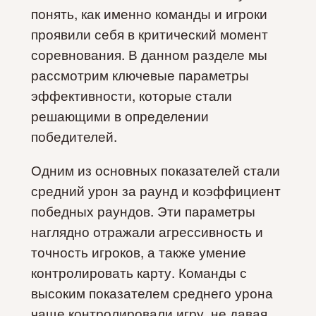
понять, как именно команды и игроки
проявили себя в критический момент
соревнования. В данном разделе мы
рассмотрим ключевые параметры
эффективности, которые стали
решающими в определении
победителей.
Одним из основных показателей стали
средний урон за раунд и коэффициент
победных раундов. Эти параметры
наглядно отражали агрессивность и
точность игроков, а также умение
контролировать карту. Команды с
высоким показателем среднего урона
чаще контролировали игру, не давая