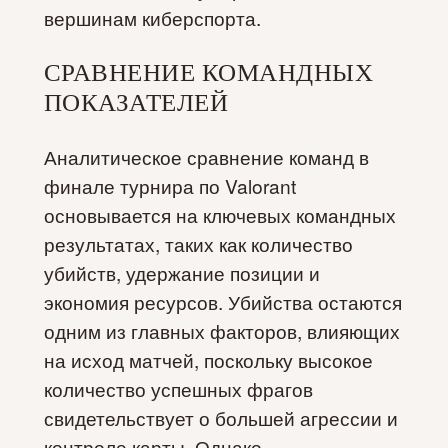
вершинам киберспорта.
СРАВНЕНИЕ КОМАНДНЫХ
ПОКАЗАТЕЛЕЙ
Аналитическое сравнение команд в
финале турнира по Valorant
основывается на ключевых командных
результатах, таких как количество
убийств, удержание позиции и
экономия ресурсов. Убийства остаются
одним из главных факторов, влияющих
на исход матчей, поскольку высокое
количество успешных фрагов
свидетельствует о большей агрессии и
контроле карты. Однако