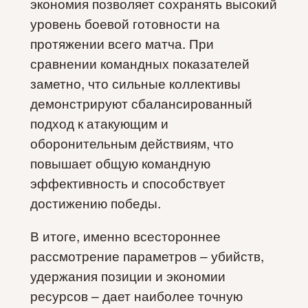
экономия позволяет сохранять высокий
уровень боевой готовности на
протяжении всего матча. При
сравнении командных показателей
заметно, что сильные коллективы
демонстрируют сбалансированный
подход к атакующим и
оборонительным действиям, что
повышает общую командную
эффективность и способствует
достижению победы.
В итоге, именно всестороннее
рассмотрение параметров – убийств,
удержания позиции и экономии
ресурсов – дает наиболее точную