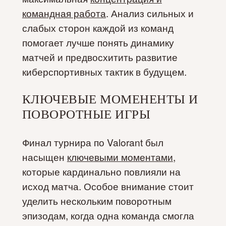
командная работа
. Анализ сильных и
слабых сторон каждой из команд
помогает лучше понять динамику
матчей и предвосхитить развитие
киберспортивных тактик в будущем.
КЛЮЧЕВЫЕ МОМЕНЕНТЫ И
ПОВОРОТНЫЕ ИГРЫ
Финал турнира по Valorant был
насыщен
ключевыми моментами
,
которые кардинально повлияли на
исход матча. Особое внимание стоит
уделить нескольким поворотным
эпизодам, когда одна команда смогла