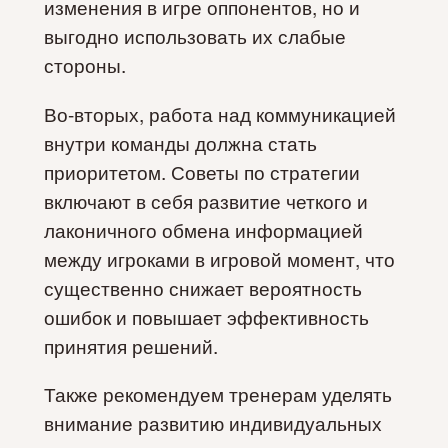
изменения в игре оппонентов, но и
выгодно использовать их слабые
стороны.
Во-вторых, работа над коммуникацией
внутри команды должна стать
приоритетом. Советы по стратегии
включают в себя развитие четкого и
лаконичного обмена информацией
между игроками в игровой момент, что
существенно снижает вероятность
ошибок и повышает эффективность
принятия решений.
Также рекомендуем тренерам уделять
внимание развитию индивидуальных