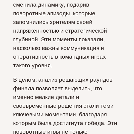
сменила динамику, подарив
поворотные эпизоды, которые
запомнились зрителям своей
напряженностью и стратегической
глубиной. Эти моменты показали,
насколько важны коммуникация и
оперативность в командных играх
такого уровня.
В целом, анализ решающих раундов
финала позволяет выделить, что
именно мелкие детали и
своевременные решения стали теми
ключевыми моментами, благодаря
которым была достигнута победа. Эти
поворотные игры не только